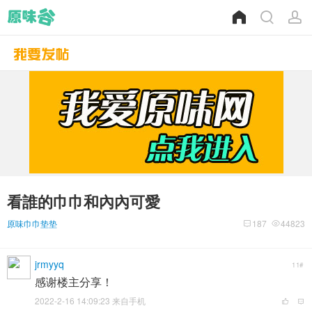
看誰的巾巾和內內可愛
原味巾巾垫垫
187
44823
jrmyyq
11#
感谢楼主分享！
2022-2-16 14:09:23 来自手机