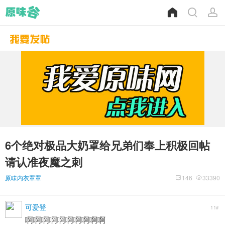
6个绝对极品大奶罩给兄弟们奉上积极回帖
请认准夜魔之刺
原味内衣罩罩
146
33390
可爱登
11#
啊啊啊啊啊啊啊啊啊啊