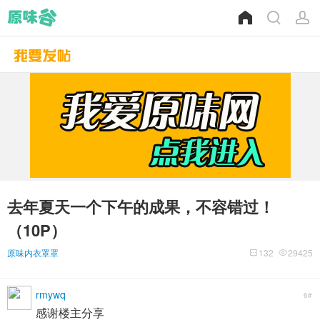
去年夏天一个下午的成果，不容错过！
（10P）
原味内衣罩罩
132
29425
rmywq
6#
感谢楼主分享