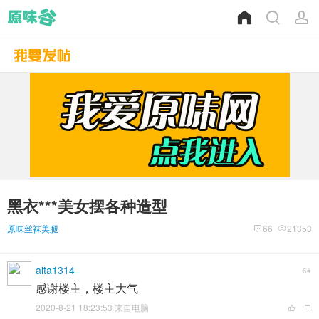
黑衣***美女摆各种造型
原味丝袜美腿
66
21353
aita1314
6#
感谢楼主，楼主大气
2020-8-21 18:23:53 来自电脑