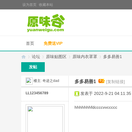
设为首页
收藏本站
首页
免费送VIP
论坛
原味贴图区
原味内衣罩罩
多多易善1
发帖
楼主:
奇迹之dad
多多易善1
[复制链接]
原
»
›
›
›
LL123456789
发表于 2022-9-21 04:11:35
hhhhhhhfdccccvvccccc