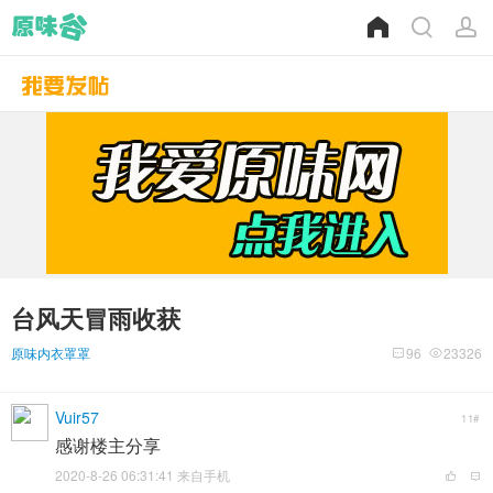
台风天冒雨收获
原味内衣罩罩
96
23326
Vuir57
11#
感谢楼主分享
2020-8-26 06:31:41 来自手机