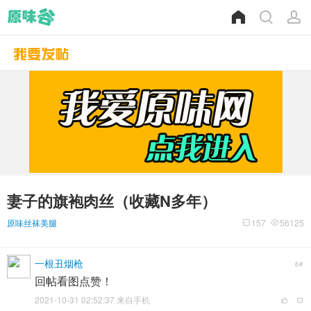
妻子的旗袍肉丝（收藏N多年）
原味丝袜美腿
157
56125
一根丑烟枪
6#
回帖看图点赞！
2021-10-31 02:52:37 来自手机