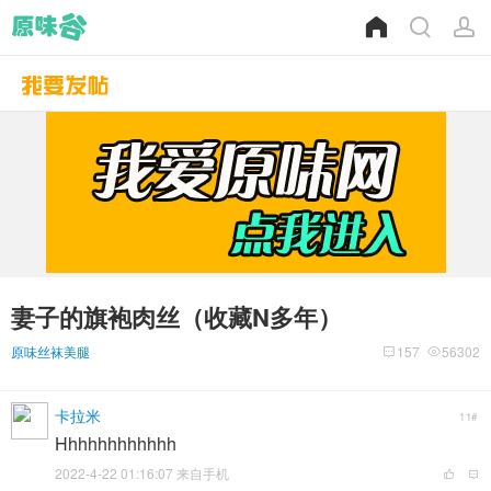
妻子的旗袍肉丝（收藏N多年）
原味丝袜美腿
157
56302
卡拉米
11#
Hhhhhhhhhhhh
2022-4-22 01:16:07 来自手机