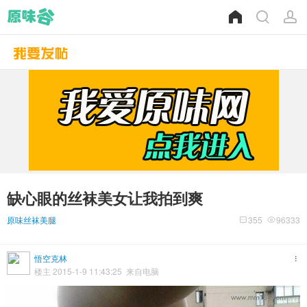
缺心眼的丝袜美女让我拍到爽
原味丝袜美腿
355
96333
悟空克林
楼主 2015-1-9 11:43:25 来自电脑