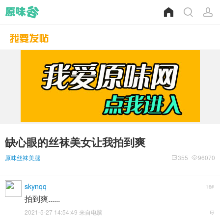
缺心眼的丝袜美女让我拍到爽
原味丝袜美腿
355
96070
skynqq
16#
拍到爽......
2021-5-27 14:54:49 来自电脑