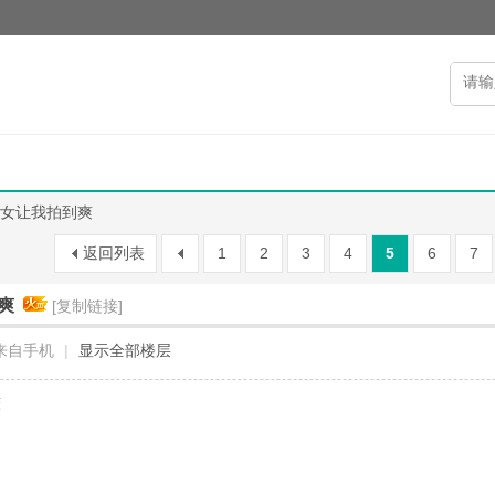
女让我拍到爽
返回列表
1
2
3
4
5
6
7
爽
[复制链接]
来自手机
|
显示全部楼层
较