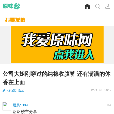
公司大姐刚穿过的纯棉收腹裤 还有满满的体
香在上面
新人发图升级区
271
55017
晨晨1984
16#
谢谢楼主分享