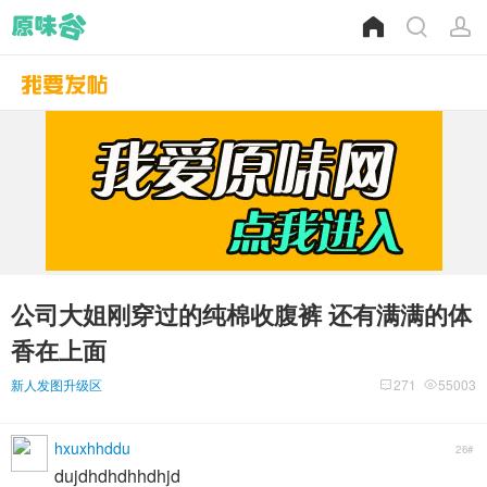
公司大姐刚穿过的纯棉收腹裤 还有满满的体
香在上面
新人发图升级区
271
55003
hxuxhhddu
26#
dujdhdhdhhdhjd